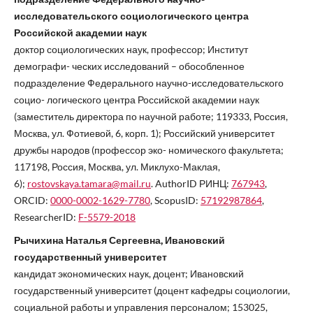
исследовательского социологического центра
Российской академии наук
доктор социологических наук, профессор; Институт
демографи- ческих исследований – обособленное
подразделение Федерального научно-исследовательского
социо- логического центра Российской академии наук
(заместитель директора по научной работе; 119333, Россия,
Москва, ул. Фотиевой, 6, корп. 1); Российский университет
дружбы народов (профессор эко- номического факультета;
117198, Россия, Москва, ул. Миклухо-Маклая,
6);
rostovskaya.tamara@mail.ru
. AuthorID РИНЦ:
767943
,
ORCID:
0000-0002-1629-7780
, ScopusID:
57192987864
,
ResearcherID:
F-5579-2018
Рычихина Наталья Сергеевна, Ивановский
государственный университет
кандидат экономических наук, доцент; Ивановский
государственный университет (доцент кафедры социологии,
социальной работы и управления персоналом; 153025,