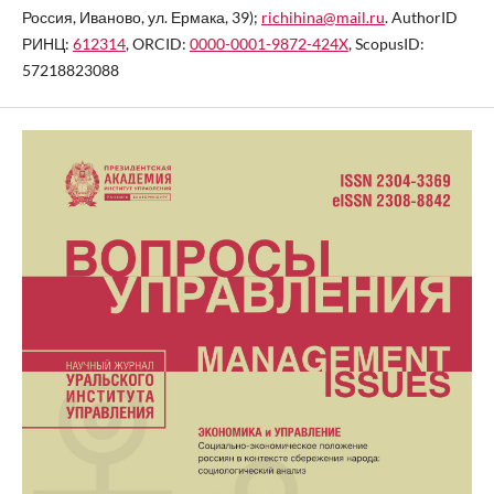
Россия, Иваново, ул. Ермака, 39);
richihina@mail.ru
. AuthorID
РИНЦ:
612314
, ORCID:
0000-0001-9872-424X
, ScopusID:
57218823088