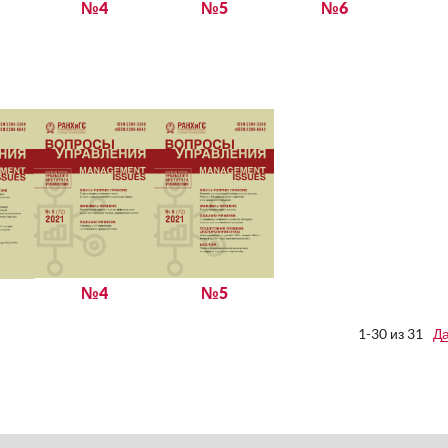
№4
№5
№6
№4
№5
1-30 из 31
Д