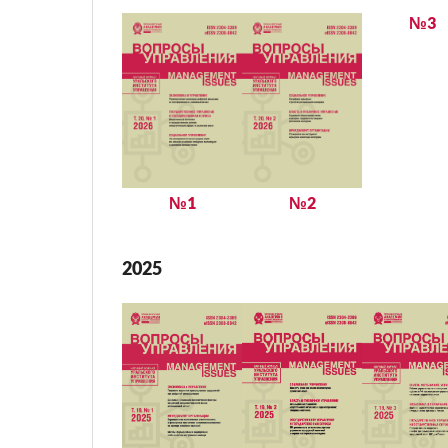
№3
№1
№2
2025