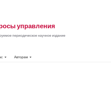
росы управления
руемое периодическое научное издание
ас
Авторам