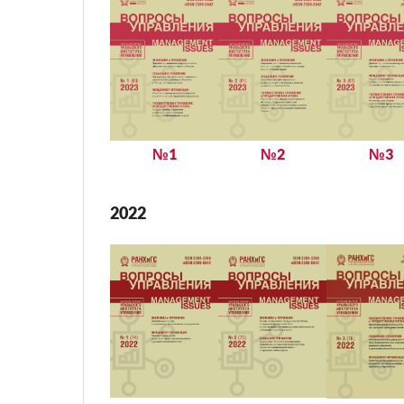
№1
№2
№3
2022