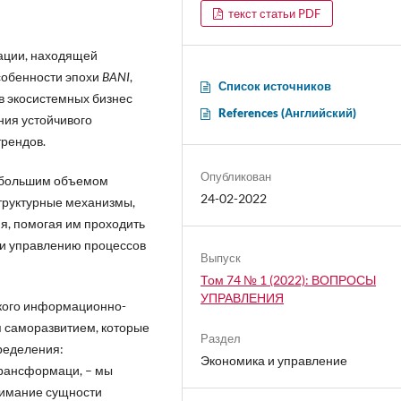
текст статьи PDF
уации, находящей
собенности эпохи
BANI
,
Список источников
в экосистемных бизнес
References (Английский)
ния устойчивого
трендов.
Опубликован
с большим объемом
24-02-2022
руктурные механизмы,
, помогая им проходить
и управлению процессов
Выпуск
Том 74 № 1 (2022): ВОПРОСЫ
УПРАВЛЕНИЯ
ского информационно-
 саморазвитием, которые
Раздел
ределения:
Экономика и управление
рансформаци, – мы
нимание сущности