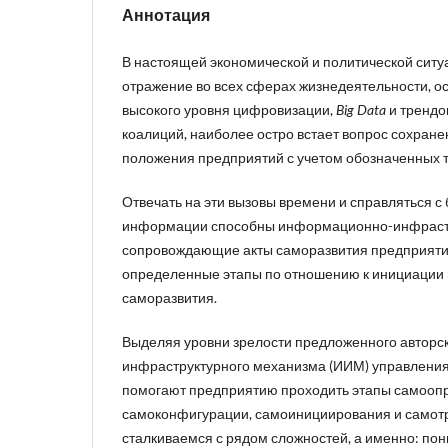
Аннотация
В настоящей экономической и политической сит
отражение во всех сферах жизнедеятельности, о
высокого уровня цифровизации,
Big Data
и трендо
коалиций, наиболее остро встает вопрос сохране
положения предприятий с учетом обозначенных 
Отвечать на эти вызовы времени и справляться 
информации способны информационно-инфраст
сопровождающие акты саморазвития предприятия
определенные этапы по отношению к инициации 
саморазвития.
Выделяя уровни зрелости предложенного автор
инфраструктурного механизма (ИИМ) управления
помогают предприятию проходить этапы самооп
самоконфигурации, самоинициирования и самот
сталкиваемся с рядом сложностей, а именно: по