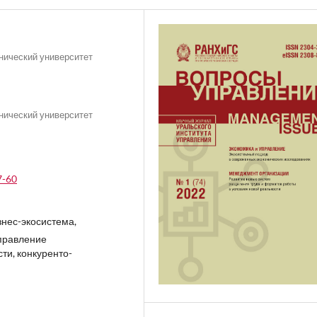
нический университет
нический университет
7-60
знес-экосистема,
правление
ти, конкуренто-