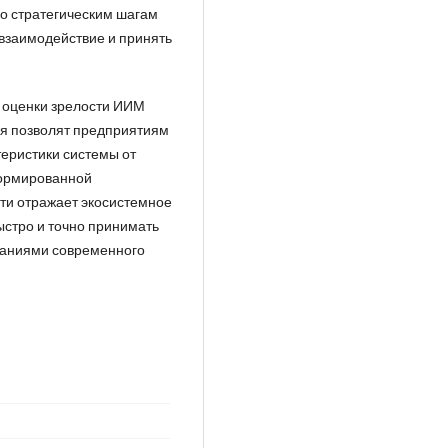
о стратегическим шагам
взаимодействие и принять
 оценки зрелости ИИМ
ия позволят предприятиям
теристики системы от
формированной
ути отражает экосистемное
ыстро и точно принимать
ованиями современного