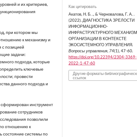
ровней и их критериев,
Как цитировать
 функционирования
Акатов, Н. Б. ., & Черновалова, Г. А. .
(2022). ДИАГНОСТИКА ЗРЕЛОСТИ
ИНФОРМАЦИОННО-
од, при котором мы
ИНФРАСТРУКТУРНОГО МЕХАНИЗ
ОРГАНИЗАЦИИ В КОНТЕКСТЕ
отношению к механизму и
ЭКОСИСТЕМНОГО УПРАВЛЕНИЯ.
я с позицией
Вопросы управления
,
74
(1), 47-60.
ющие задачи:
https://doi.org/10.22394/2304-3369-
емного подхода, которые
2022-1-47-60
; определить ключевые
Другие форматы библиографичес
елости; провести
ссылок
ства данного подхода и
л сформирован инструмент
ирование сотрудников
исследования позволили
по отношению к
ь состояние системы по