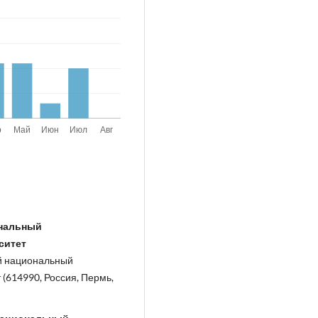
ональный
ситет
ий национальный
(614990, Россия, Пермь,