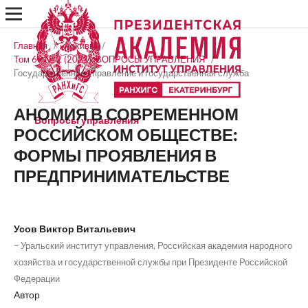
Главная
/
Архивы
/
Том 69 № 2 (2021): ВОПРОСЫ УПРАВЛЕНИЯ
/
Государственное управление и государственная служба
АНОМИЯ В СОВРЕМЕННОМ
Вопросы управления
РОССИЙСКОМ ОБЩЕСТВЕ:
ФОРМЫ ПРОЯВЛЕНИЯ В
ПРЕДПРИНИМАТЕЛЬСТВЕ
Усов Виктор Витальевич
– Уральский институт управления, Российская академия народного
хозяйства и государственной службы при Президенте Российской
Федерации
Автор