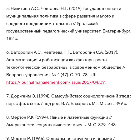
5. Никитина А.С., Чевтаева Н.Г. (2019).Государственная и
муниципальная политика в сфере развития малого и
среднего предпринимательства // Уральский
государственный педагогический университет. Екатеринбург.
182 с.
6. Ваторопин А.С., Чевтаева Н.Г., Ваторопин С.А. (2017).
Автоматизация и роботизация как факторы роста
технологической безработицы в современном обществе //
Вопросы управления. № 4 (47). С. 70–78. URL:
https://journalmanagement.com/issue/2017/04/09
.
7. Дюркгейм Э. (1994). Самоубийство: социологический этюд :
пер. с фр. с сокр. / под ред. В. А. Базарова. М. : Мысль. 399 с.
8. Мертон Р.К. (1994). Явные и латентные функции //
Американская социологическая мысль. М. С. 379–448.
9. Мертон Р. (1966). Социальная структура и аномия /