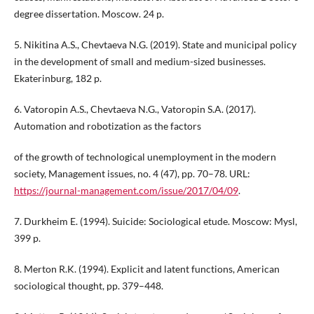
degree dissertation. Moscow. 24 p.
5. Nikitina A.S., Chevtaeva N.G. (2019). State and municipal policy
in the development of small and medium-sized businesses.
Ekaterinburg, 182 p.
6. Vatoropin A.S., Chevtaeva N.G., Vatoropin S.A. (2017).
Automation and robotization as the factors
of the growth of technological unemployment in the modern
society, Management issues, no. 4 (47), pp. 70–78. URL:
https://journal-management.com/issue/2017/04/09
.
7. Durkheim E. (1994). Suicide: Sociological etude. Moscow: Mysl,
399 p.
8. Merton R.K. (1994). Explicit and latent functions, American
sociological thought, pp. 379–448.