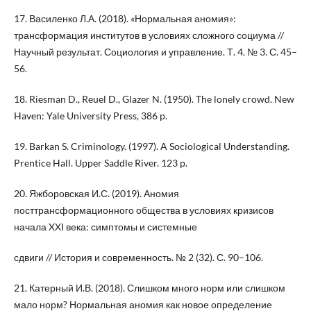
17. Василенко Л.А. (2018). «Нормальная аномия»:
трансформация институтов в условиях сложного социума //
Научный результат. Социология и управление. Т. 4. № 3. С. 45–
56.
18. Riesman D., Reuel D., Glazer N. (1950). The lonely crowd. New
Haven: Yale University Press, 386 p.
19. Barkan S. Criminology. (1997). A Sociological Understanding.
Prentice Hall. Upper Saddle River. 123 p.
20. Яжборовская И.С. (2019). Аномия
посттрансформационного общества в условиях кризисов
начала XXI века: симптомы и системные
сдвиги // История и современность. № 2 (32). С. 90–106.
21. Катерный И.В. (2018). Слишком много норм или слишком
мало норм? Нормальная аномия как новое определение