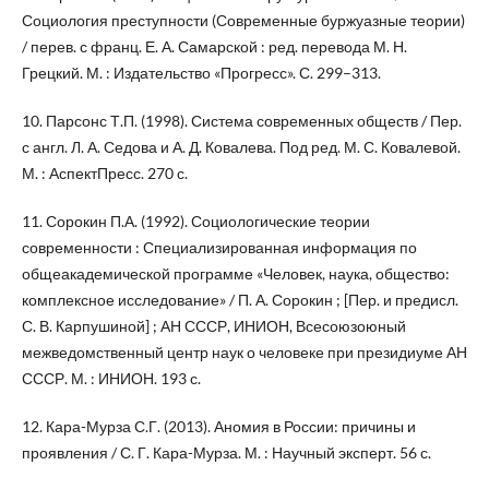
Социология преступности (Современные буржуазные теории)
/ перев. с франц. Е. А. Самарской : ред. перевода М. Н.
Грецкий. М. : Издательство «Прогресс». С. 299–313.
10. Парсонс Т.П. (1998). Система современных обществ / Пер.
с англ. Л. А. Седова и А. Д. Ковалева. Под ред. М. С. Ковалевой.
М. : АспектПресс. 270 с.
11. Сорокин П.А. (1992). Социологические теории
современности : Специализированная информация по
общеакадемической программе «Человек, наука, общество:
комплексное исследование» / П. А. Сорокин ; [Пер. и предисл.
С. В. Карпушиной] ; АН СССР, ИНИОН, Всесоюзоюный
межведомственный центр наук о человеке при президиуме АН
СССР. М. : ИНИОН. 193 с.
12. Кара-Мурза С.Г. (2013). Аномия в России: причины и
проявления / С. Г. Кара-Мурза. М. : Научный эксперт. 56 с.