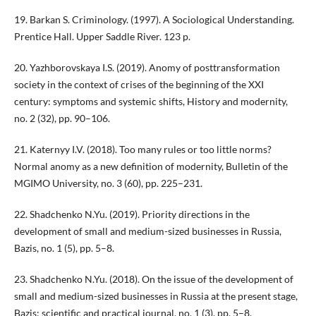
19. Barkan S. Criminology. (1997). A Sociological Understanding.
Prentice Hall. Upper Saddle River. 123 p.
20. Yazhborovskaya I.S. (2019). Anomy of posttransformation
society in the context of crises of the beginning of the XXI
century: symptoms and systemic shifts, History and modernity,
no. 2 (32), pp. 90–106.
21. Katernyy I.V. (2018). Too many rules or too little norms?
Normal anomy as a new definition of modernity, Bulletin of the
MGIMO University, no. 3 (60), pp. 225–231.
22. Shadchenko N.Yu. (2019). Priority directions in the
development of small and medium-sized businesses in Russia,
Bazis, no. 1 (5), pp. 5–8.
23. Shadchenko N.Yu. (2018). On the issue of the development of
small and medium-sized businesses in Russia at the present stage,
Bazis: scientific and practical journal, no. 1 (3), pp. 5–8.