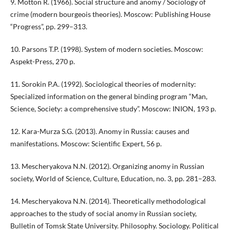
9. Motton R. (1966). Social structure and anomy / Sociology of
crime (modern bourgeois theories). Moscow: Publishing House
“Progress”, pp. 299–313.
10. Parsons T.P. (1998). System of modern societies. Moscow:
Aspekt-Press, 270 p.
11. Sorokin P.A. (1992). Sociological theories of modernity:
Specialized information on the general binding program “Man,
Science, Society: a comprehensive study”. Moscow: INION, 193 p.
12. Kara-Murza S.G. (2013). Anomy in Russia: causes and
manifestations. Moscow: Scientific Expert, 56 p.
13. Mescheryakova N.N. (2012). Organizing anomy in Russian
society, World of Science, Culture, Education, no. 3, pp. 281–283.
14. Mescheryakova N.N. (2014). Theoretically methodological
approaches to the study of social anomy in Russian society,
Bulletin of Tomsk State University. Philosophy. Sociology. Political