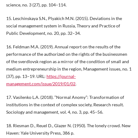
science, no. 3 (27), pp. 104–114.
15. Leschinskaya S.N., Plyakich M.N. (2015). Deviations in the
social management system in Russia, Theory and Practice of
Public Development, no. 20, pp. 32–34.
16. Feldman M.A. (2019). Annual report on the results of the
performance of the authorized on the rights of the businessmen
of the sverdlovsk region as a mirror of the condition of small and
medium entrepreneurship in the region, Management issues, no. 1
(37), pp. 13–19. URL:
https://journal-
management.com/issue/2019/01/02
.
17. Vasilenko L.A. (2018). “Normal Anomy”: Transformation of
institutions in the context of complex society, Research result.
Sociology and management, vol. 4, no. 3, pp. 45–56.
18. Riesman D., Reuel D., Glazer N. (1950). The lonely crowd. New
Haven: Yale University Press, 386 p.