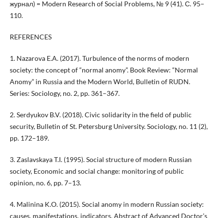
журнал) = Modern Research of Social Problems, № 9 (41). С. 95–
110.
REFERENCES
1. Nazarova E.A. (2017). Turbulence of the norms of modern
society: the concept of “normal anomy”. Book Review: “Normal
Anomy” in Russia and the Modern World, Bulletin of RUDN.
Series: Sociology, no. 2, pp. 361–367.
2. Serdyukov B.V. (2018). Civic solidarity in the field of public
security, Bulletin of St. Petersburg University. Sociology, no. 11 (2),
pp. 172–189.
3. Zaslavskaya T.I. (1995). Social structure of modern Russian
society, Economic and social change: monitoring of public
opinion, no. 6, pp. 7–13.
4. Malinina K.O. (2015). Social anomy in modern Russian society:
causes, manifestations, indicators. Abstract of Advanced Doctor’s