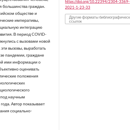
https://doi.org/10.22394/2304-3369-
я большинства граждан.
2021-1-23-33
сийском обществе и
Другие форматы библиографичес
ические императивы,
ссылок
оциальную интеграцию
звития. В период COVID-
лкнулись с вызовами новой
а эти вызовы, выработать
зе пандемии, граждане
ой ими информации о
объективно оценивать
тические положения
иологических
оциологического
о под научным
2 года. Автор показывает
вания социально-