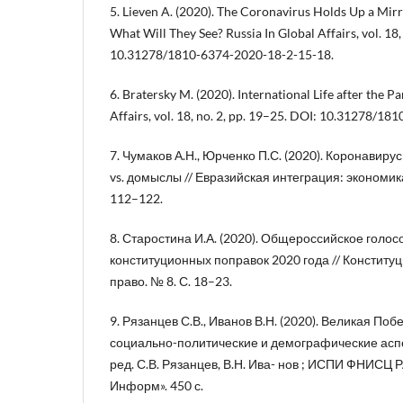
5. Lieven A. (2020). The Coronavirus Holds Up a Mirro
What Will They See? Russia In Global Affairs, vol. 18,
10.31278/1810-6374-2020-18-2-15-18.
6. Bratersky M. (2020). International Life after the P
Affairs, vol. 18, no. 2, pp. 19–25. DOI: 10.31278/1
7. Чумаков А.Н., Юрченко П.С. (2020). Коронавиру
vs. домыслы // Евразийская интеграция: экономика
112–122.
8. Старостина И.А. (2020). Общероссийское голос
конституционных поправок 2020 года // Констит
право. № 8. С. 18–23.
9. Рязанцев С.В., Иванов В.Н. (2020). Великая Поб
социально-политические и демографические аспе
ред. С.В. Рязанцев, В.Н. Ива- нов ; ИСПИ ФНИСЦ РА
Информ». 450 с.