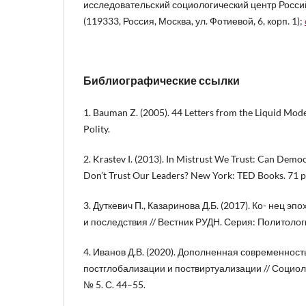
исследовательский социологический центр Росси
(119333, Россия, Москва, ул. Фотиевой, 6, корп. 1);
Библиографические ссылки
1. Bauman Z. (2005). 44 Letters from the Liquid Mo
Polity.
2. Krastev I. (2013). In Mistrust We Trust: Can De
Don’t Trust Our Leaders? New York: TED Books. 71 p
3. Дуткевич П., Казаринова Д.Б. (2017). Ко- нец э
и последствия // Вестник РУДН. Серия: Политологи
4. Иванов Д.В. (2020). Дополненная современнос
постглобализации и поствиртуализации // Социо
№ 5. С. 44–55.