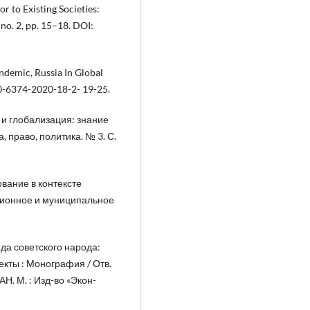
r to Existing Societies:
 no. 2, pp. 15–18. DOI:
andemic, Russia In Global
810-6374-2020-18-2- 19-25.
с и глобализация: знание
, право, политика. № 3. С.
ование в контексте
уционное и муниципальное
еда советского народа:
кты : Монография / Отв.
Н. М. : Изд-во «Экон-