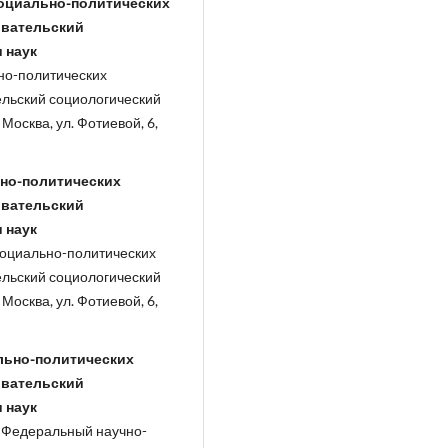
социально-политических
овательский
 наук
ьно-политических
льский социологический
Москва, ул. Фотиевой, 6,
ьно-политических
овательский
 наук
социально-политических
льский социологический
Москва, ул. Фотиевой, 6,
льно-политических
овательский
 наук
, Федеральный научно-