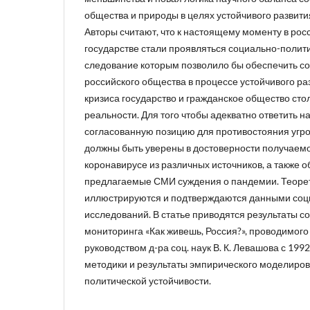
общества и природы в целях устойчивого развити
Авторы считают, что к настоящему моменту в рос
государстве стали проявляться социально-полит
следование которым позволило бы обеспечить с
российского общества в процессе устойчивого ра
кризиса государство и гражданское общество сто
реальности. Для того чтобы адекватно ответить н
согласованную позицию для противостояния угро
должны быть уверены в достоверности получаем
коронавирусе из различных источников, а также 
предлагаемые СМИ суждения о пандемии. Теоре
иллюстрируются и подтверждаются данными соц
исследований. В статье приводятся результаты с
мониторинга «Как живешь, Россия?», проводимог
руководством д-ра соц. наук В. К. Левашова с 199
методики и результаты эмпирического моделиро
политической устойчивости.