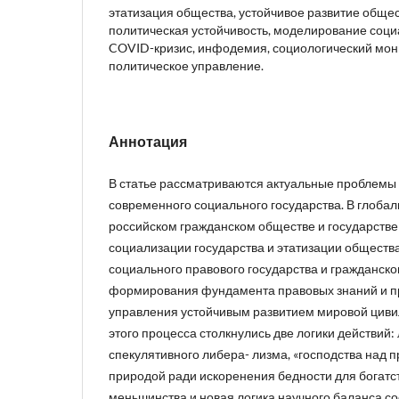
этатизация общества, устойчивое развитие общес
политическая устойчивость, моделирование соци
COVID-кризис, инфодемия, социологический мон
политическое управление.
Аннотация
В статье рассматриваются актуальные проблем
современного социального государства. В глоба
российском гражданском обществе и государств
социализации государства и этатизации общест
социального правового государства и гражданско
формирования фундамента правовых знаний и пр
управления устойчивым развитием мировой цивил
этого процесса столкнулись две логики действий:
спекулятивного либера- лизма, «господства над п
природой ради искоренения бедности для богатс
меньшинства и новая логика научного баланса с