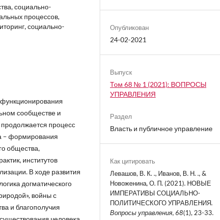
тва, социально-
альных процессов,
иторинг, социально-
Опубликован
24-02-2021
Выпуск
Том 68 № 1 (2021): ВОПРОСЫ
УПРАВЛЕНИЯ
ы функционирования
льном сообществе и
Раздел
е продолжается процесс
Власть и публичное управление
ва – формирования
го общества,
актик, институтов
Как цитировать
изации. В ходе развития
Левашов, В. К. ., Иванов, В. Н. ., &
Новоженина, О. П. (2021). НОВЫЕ
 логика догматического
ИМПЕРАТИВЫ СОЦИАЛЬНО-
риродой», войны с
ПОЛИТИЧЕСКОГО УПРАВЛЕНИЯ.
тва и благополучия
Вопросы управления
,
68
(1), 23-33.
осуществования человека,