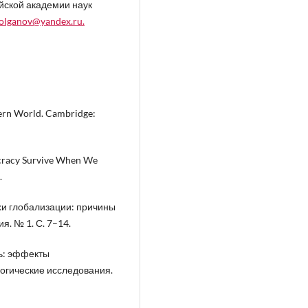
йской академии наук
olganov@yandex.ru.
dern World. Cambridge:
mocracy Survive When We
.
похи глобализации: причины
я. № 1. С. 7–14.
ть: эффекты
логические исследования.