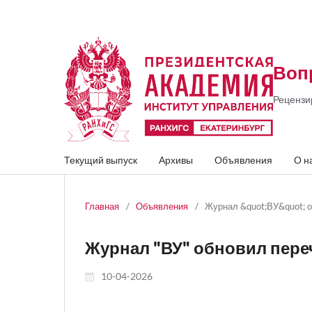
Воп
Рецензи
Текущий выпуск
Архивы
Объявления
О н
Главная
/
Объявления
/
Журнал &quot;ВУ&quot; 
Журнал "ВУ" обновил пере
10-04-2026