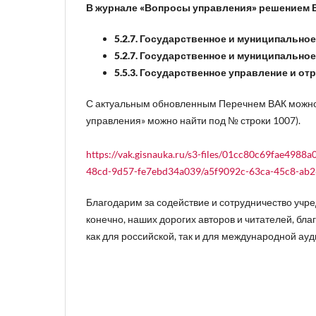
В журнале «Вопросы управления» решением В
5.2.7. Государственное и муниципальное
5.2.7. Государственное и муниципальное
5.5.3. Государственное управление и от
С актуальным обновленным Перечнем ВАК можно
управления» можно найти под № строки 1007).
https://vak.gisnauka.ru/s3-files/01cc80c69fae4988
48cd-9d57-fe7ebd34a039/a5f9092c-63ca-45c8-ab26-e35
Благодарим за содействие и сотрудничество учр
конечно, наших дорогих авторов и читателей, бл
как для российской, так и для международной ау