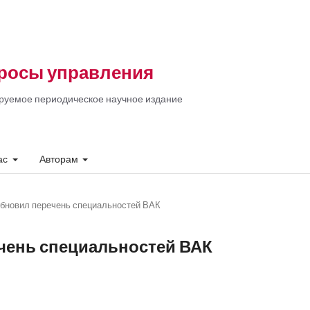
росы управления
руемое периодическое научное издание
ас
Авторам
обновил перечень специальностей ВАК
чень специальностей ВАК